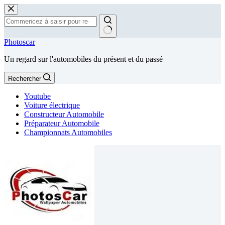
Passer
au
contenu
Aucun
Photoscar
résultat
Un regard sur l'automobiles du présent et du passé
Rechercher
Youtube
Voiture électrique
Constructeur Automobile
Préparateur Automobile
Championnats Automobiles