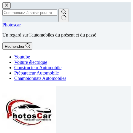
Passer
au
contenu
Aucun
Photoscar
résultat
Un regard sur l'automobiles du présent et du passé
Rechercher
Youtube
Voiture électrique
Constructeur Automobile
Préparateur Automobile
Championnats Automobiles