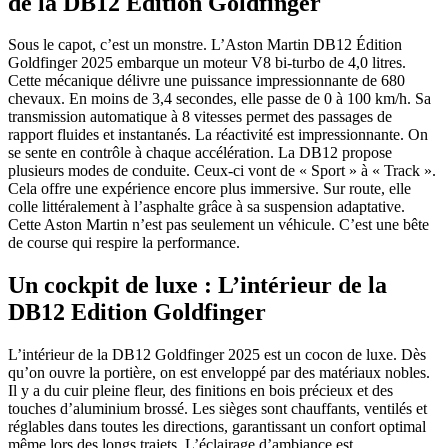
de la DB12 Edition Goldfinger
Sous le capot, c’est un monstre. L’Aston Martin DB12 Édition
Goldfinger 2025 embarque un moteur V8 bi-turbo de 4,0 litres.
Cette mécanique délivre une puissance impressionnante de 680
chevaux. En moins de 3,4 secondes, elle passe de 0 à 100 km/h. Sa
transmission automatique à 8 vitesses permet des passages de
rapport fluides et instantanés. La réactivité est impressionnante. On
se sente en contrôle à chaque accélération. La DB12 propose
plusieurs modes de conduite. Ceux-ci vont de « Sport » à « Track ».
Cela offre une expérience encore plus immersive. Sur route, elle
colle littéralement à l’asphalte grâce à sa suspension adaptative.
Cette Aston Martin n’est pas seulement un véhicule. C’est une bête
de course qui respire la performance.
Un cockpit de luxe : L’intérieur de la
DB12 Edition Goldfinger
L’intérieur de la DB12 Goldfinger 2025 est un cocon de luxe. Dès
qu’on ouvre la portière, on est enveloppé par des matériaux nobles.
Il y a du cuir pleine fleur, des finitions en bois précieux et des
touches d’aluminium brossé. Les sièges sont chauffants, ventilés et
réglables dans toutes les directions, garantissant un confort optimal
même lors des longs trajets. L’éclairage d’ambiance est