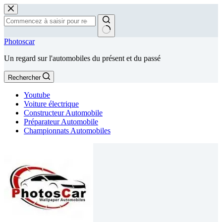
Passer
au
contenu
Aucun
Photoscar
résultat
Un regard sur l'automobiles du présent et du passé
Rechercher
Youtube
Voiture électrique
Constructeur Automobile
Préparateur Automobile
Championnats Automobiles