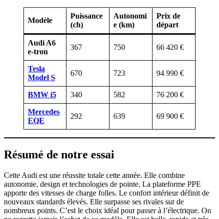
Puissance
Autonomi
Prix de
Modèle
(ch)
e (km)
départ
Audi A6
367
750
66 420 €
e-tron
Tesla
670
723
94 990 €
Model S
BMW i5
340
582
76 200 €
Mercedes
292
639
69 900 €
EQE
Résumé de notre essai
Cette Audi est une réussite totale cette année. Elle combine
autonomie, design et technologies de pointe. La plateforme PPE
apporte des vitesses de charge folles. Le confort intérieur définit de
nouveaux standards élevés. Elle surpasse ses rivales sur de
nombreux points. C’est le choix idéal pour passer à l’électrique. On