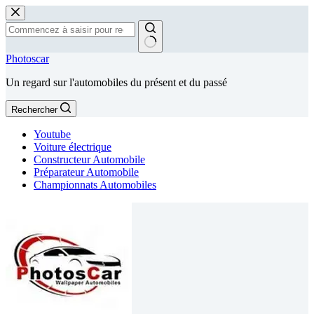
Passer
au
contenu
Aucun
Photoscar
résultat
Un regard sur l'automobiles du présent et du passé
Rechercher
Youtube
Voiture électrique
Constructeur Automobile
Préparateur Automobile
Championnats Automobiles