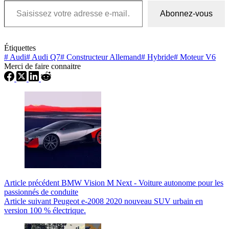
Abonnez-vous
Étiquettes
#
Audi
#
Audi Q7
#
Constructeur Allemand
#
Hybride
#
Moteur V6
Merci de faire connaitre
Article
précédent
BMW Vision M Next - Voiture autonome pour les
passionnés de conduite
Article
suivant
Peugeot e-2008 2020 nouveau SUV urbain en
version 100 % électrique.