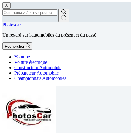
Passer
au
contenu
Aucun
Photoscar
résultat
Un regard sur l'automobiles du présent et du passé
Rechercher
Youtube
Voiture électrique
Constructeur Automobile
Préparateur Automobile
Championnats Automobiles