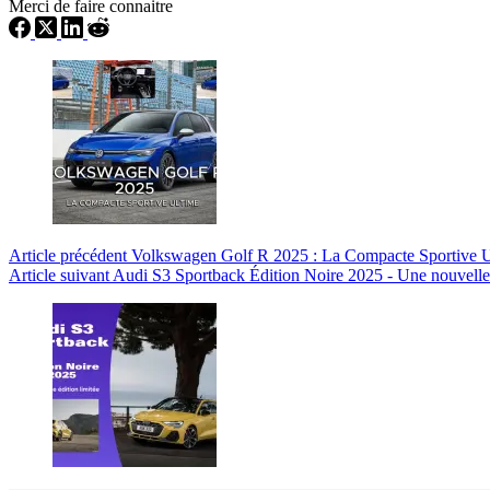
Merci de faire connaitre
Article
précédent
Volkswagen Golf R 2025 : La Compacte Sportive 
Article
suivant
Audi S3 Sportback Édition Noire 2025 - Une nouvelle 