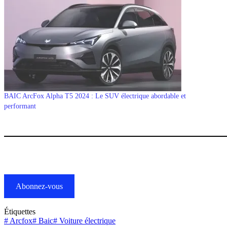
BAIC ArcFox Alpha T5 2024 : Le SUV électrique abordable et
performant
Abonnez-vous
Étiquettes
#
Arcfox
#
Baic
#
Voiture électrique