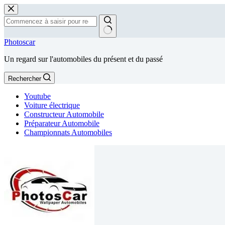
Passer
au
contenu
Aucun
Photoscar
résultat
Un regard sur l'automobiles du présent et du passé
Rechercher
Youtube
Voiture électrique
Constructeur Automobile
Préparateur Automobile
Championnats Automobiles