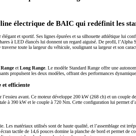
line électrique de BAIC qui redéfinit les st
égant et sportif. Ses lignes épurées et sa silhouette athlétique lui co
phares à LED élancés lui donnent un regard aiguisé. De profil, l’Alpha S
raverse toute la largeur du véhicule, soulignant sa largeur et son caract
 Range
et
Long Range
. Le modèle Standard Range offre une autonom
ants propulsent les deux modèles, offrant des performances dynamiques
t efficiente
sur l’essieu avant. Ce moteur développe 200 kW (268 ch) et un couple
otale à 390 kW et le couple à 720 Nm. Cette configuration lui permet d’
. Les matériaux utilisés sont de haute qualité, et l’assemblage est irrép
écran tactile de 14,6 pouces domine la planche de bord et permet de co