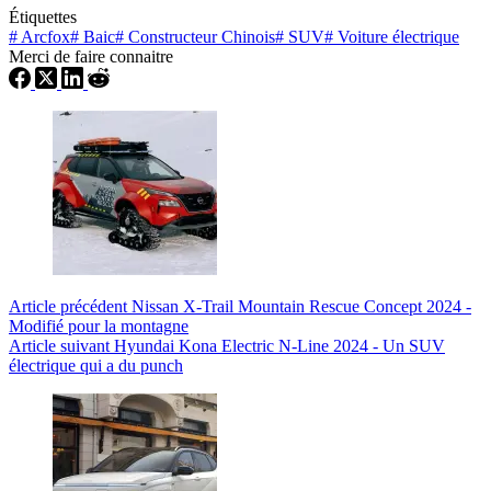
Étiquettes
#
Arcfox
#
Baic
#
Constructeur Chinois
#
SUV
#
Voiture électrique
Merci de faire connaitre
Article
précédent
Nissan X-Trail Mountain Rescue Concept 2024 -
Modifié pour la montagne
Article
suivant
Hyundai Kona Electric N-Line 2024 - Un SUV
électrique qui a du punch