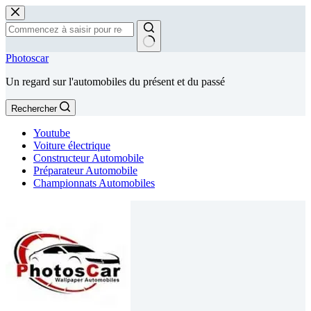
Passer
au
contenu
Aucun
Photoscar
résultat
Un regard sur l'automobiles du présent et du passé
Rechercher
Youtube
Voiture électrique
Constructeur Automobile
Préparateur Automobile
Championnats Automobiles