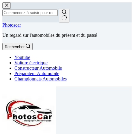
Passer
au
contenu
Aucun
Photoscar
résultat
Un regard sur l'automobiles du présent et du passé
Rechercher
Youtube
Voiture électrique
Constructeur Automobile
Préparateur Automobile
Championnats Automobiles