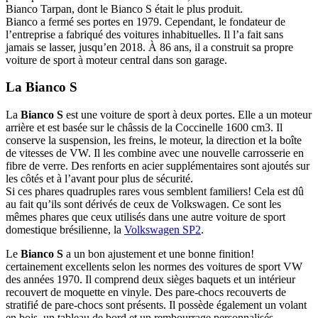
Bianco Tarpan, dont le Bianco S était le plus produit.
Bianco a fermé ses portes en 1979. Cependant, le fondateur de
l’entreprise a fabriqué des voitures inhabituelles. Il l’a fait sans
jamais se lasser, jusqu’en 2018. À 86 ans, il a construit sa propre
voiture de sport à moteur central dans son garage.
La Bianco S
La
Bianco S
est une voiture de sport à deux portes. Elle a un moteur
arrière et est basée sur le châssis de la Coccinelle 1600 cm3. Il
conserve la suspension, les freins, le moteur, la direction et la boîte
de vitesses de VW. Il les combine avec une nouvelle carrosserie en
fibre de verre. Des renforts en acier supplémentaires sont ajoutés sur
les côtés et à l’avant pour plus de sécurité.
Si ces phares quadruples rares vous semblent familiers! Cela est dû
au fait qu’ils sont dérivés de ceux de Volkswagen. Ce sont les
mêmes phares que ceux utilisés dans une autre voiture de sport
domestique brésilienne, la
Volkswagen SP2
.
Le
Bianco S
a un bon ajustement et une bonne finition!
certainement excellents selon les normes des voitures de sport VW
des années 1970. Il comprend deux sièges baquets et un intérieur
recouvert de moquette en vinyle. Des pare-chocs recouverts de
stratifié de pare-chocs sont présents. Il possède également un volant
en bois, un tableau de bord et un rembourrage personnalisés.