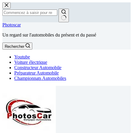
Passer
au
contenu
Aucun
Photoscar
résultat
Un regard sur l'automobiles du présent et du passé
Rechercher
Youtube
Voiture électrique
Constructeur Automobile
Préparateur Automobile
Championnats Automobiles