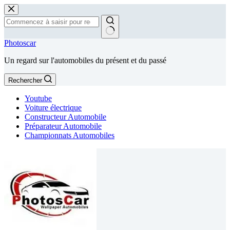
Passer
au
contenu
Aucun
Photoscar
résultat
Un regard sur l'automobiles du présent et du passé
Rechercher
Youtube
Voiture électrique
Constructeur Automobile
Préparateur Automobile
Championnats Automobiles