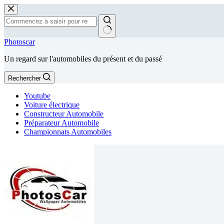
Passer
au
contenu
Aucun
Photoscar
résultat
Un regard sur l'automobiles du présent et du passé
Rechercher
Youtube
Voiture électrique
Constructeur Automobile
Préparateur Automobile
Championnats Automobiles