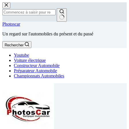
Passer
au
contenu
Aucun
Photoscar
résultat
Un regard sur l'automobiles du présent et du passé
Rechercher
Youtube
Voiture électrique
Constructeur Automobile
Préparateur Automobile
Championnats Automobiles