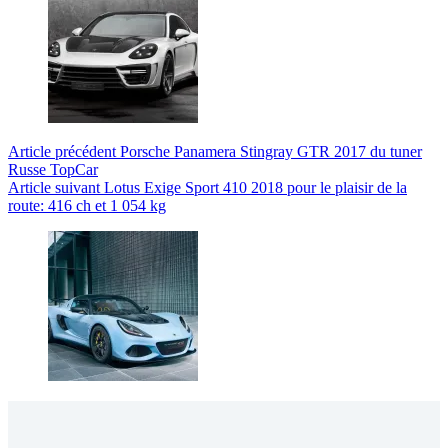
Article
précédent
Porsche Panamera Stingray GTR 2017 du tuner
Russe TopCar
Article
suivant
Lotus Exige Sport 410 2018 pour le plaisir de la
route: 416 ch et 1 054 kg