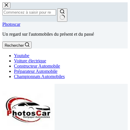
Passer
au
contenu
Aucun
Photoscar
résultat
Un regard sur l'automobiles du présent et du passé
Rechercher
Youtube
Voiture électrique
Constructeur Automobile
Préparateur Automobile
Championnats Automobiles