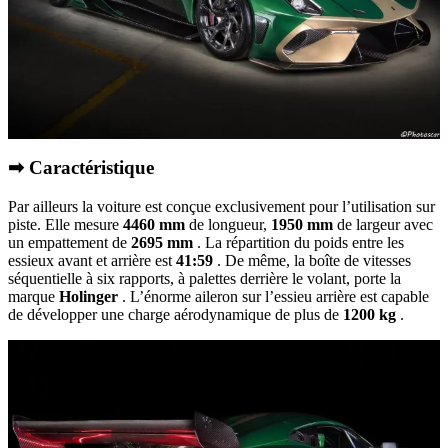
➡ Caractéristique
Par ailleurs la voiture est conçue exclusivement pour l’utilisation sur
piste. Elle mesure
4460 mm
de longueur,
1950 mm
de largeur avec
un empattement de
2695 mm
. La répartition du poids entre les
essieux avant et arrière est
41:59
. De même, la boîte de vitesses
séquentielle à six rapports, à palettes derrière le volant, porte la
marque
Holinger
. L’énorme aileron sur l’essieu arrière est capable
de développer une charge aérodynamique de plus de
1200 kg
.