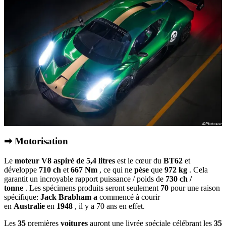
➡ Motorisation
Le
moteur V8 aspiré de 5,4 litres
est le cœur du
BT62
et
développe
710 ch
et
667 Nm
, ce qui ne
pèse
que
972 kg
. Cela
garantit un incroyable rapport puissance / poids de
730 ch /
tonne
. Les spécimens produits seront seulement
70
pour une raison
spécifique:
Jack Brabham a
commencé à courir
en
Australie
en
1948
, il y a 70 ans en effet.
Les
35
premières
voitures
auront une livrée spéciale célébrant les
35