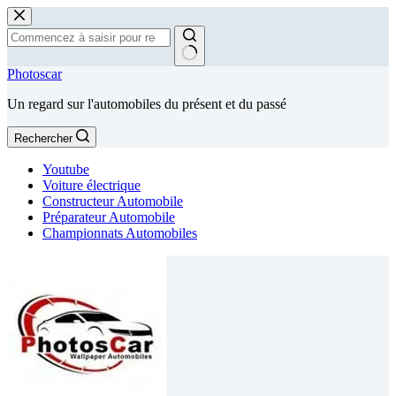
Passer
au
contenu
Aucun
Photoscar
résultat
Un regard sur l'automobiles du présent et du passé
Rechercher
Youtube
Voiture électrique
Constructeur Automobile
Préparateur Automobile
Championnats Automobiles