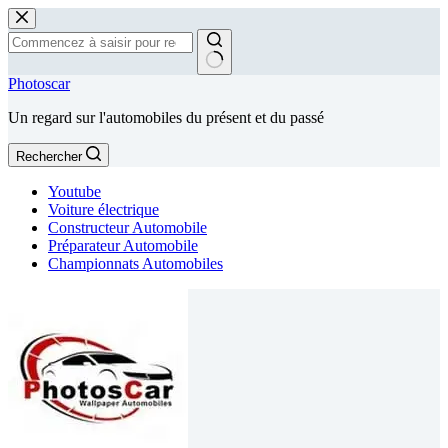
Passer
au
contenu
Aucun
Photoscar
résultat
Un regard sur l'automobiles du présent et du passé
Rechercher
Youtube
Voiture électrique
Constructeur Automobile
Préparateur Automobile
Championnats Automobiles