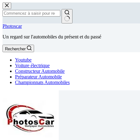
Passer
au
contenu
Aucun
Photoscar
résultat
Un regard sur l'automobiles du présent et du passé
Rechercher
Youtube
Voiture électrique
Constructeur Automobile
Préparateur Automobile
Championnats Automobiles