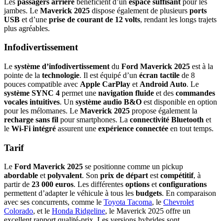
Les
passagers arrière
bénéficient d’un
espace suffisant
pour les
jambes. Le
Maverick 2025
dispose également de plusieurs
ports
USB
et d’une
prise de courant de 12 volts
, rendant les longs trajets
plus agréables.
Infodivertissement
Le
système d’infodivertissement
du
Ford Maverick 2025
est à la
pointe de la
technologie
. Il est équipé d’un
écran tactile
de 8
pouces compatible avec
Apple CarPlay
et
Android Auto
. Le
système SYNC 4
permet une
navigation fluide
et des
commandes
vocales intuitives
. Un
système audio B&O
est disponible en option
pour les mélomanes. Le
Maverick 2025
propose également la
recharge sans fil
pour smartphones. La
connectivité Bluetooth
et
le
Wi-Fi intégré
assurent une
expérience connectée
en tout temps.
Tarif
Le
Ford Maverick 2025
se positionne comme un pickup
abordable
et
polyvalent
. Son
prix de départ
est
compétitif
, à
partir de
23 000 euros
. Les différentes
options
et
configurations
permettent d’adapter le véhicule à tous les
budgets
. En comparaison
avec ses concurrents, comme le
Toyota Tacoma
, le
Chevrolet
Colorado
, et le
Honda Ridgeline
, le Maverick 2025 offre un
excellent rapport qualité-prix. Les versions hybrides sont