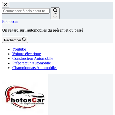
Passer
au
contenu
Aucun
Photoscar
résultat
Un regard sur l'automobiles du présent et du passé
Rechercher
Youtube
Voiture électrique
Constructeur Automobile
Préparateur Automobile
Championnats Automobiles