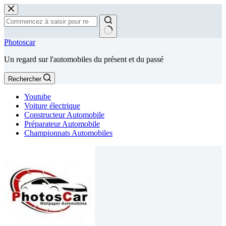
Passer
au
contenu
Aucun
Photoscar
résultat
Un regard sur l'automobiles du présent et du passé
Rechercher
Youtube
Voiture électrique
Constructeur Automobile
Préparateur Automobile
Championnats Automobiles