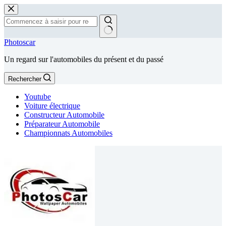
Passer
au
contenu
Aucun
Photoscar
résultat
Un regard sur l'automobiles du présent et du passé
Rechercher
Youtube
Voiture électrique
Constructeur Automobile
Préparateur Automobile
Championnats Automobiles