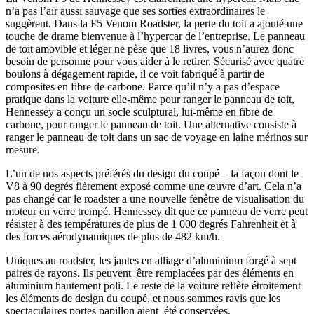
n’a pas l’air aussi sauvage que ses sorties extraordinaires le
suggèrent. Dans la F5 Venom Roadster, la perte du toit a ajouté une
touche de drame bienvenue à l’hypercar de l’entreprise. Le panneau
de toit amovible et léger ne pèse que 18 livres, vous n’aurez donc
besoin de personne pour vous aider à le retirer. Sécurisé avec quatre
boulons à dégagement rapide, il ce voit fabriqué à partir de
composites en fibre de carbone. Parce qu’il n’y a pas d’espace
pratique dans la voiture elle-même pour ranger le panneau de toit,
Hennessey a conçu un socle sculptural, lui-même en fibre de
carbone, pour ranger le panneau de toit. Une alternative consiste à
ranger le panneau de toit dans un sac de voyage en laine mérinos sur
mesure.
L’un de nos aspects préférés du design du coupé – la façon dont le
V8 à 90 degrés fièrement exposé comme une œuvre d’art. Cela n’a
pas changé car le roadster a une nouvelle fenêtre de visualisation du
moteur en verre trempé. Hennessey dit que ce panneau de verre peut
résister à des températures de plus de 1 000 degrés Fahrenheit et à
des forces aérodynamiques de plus de 482 km/h.
Uniques au roadster, les jantes en alliage d’aluminium forgé à sept
paires de rayons. Ils peuvent_être remplacées par des éléments en
aluminium hautement poli. Le reste de la voiture reflète étroitement
les éléments de design du coupé, et nous sommes ravis que les
spectaculaires portes papillon aient_été conservées.