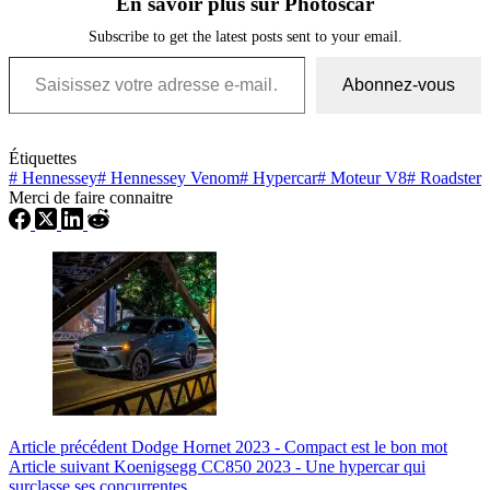
En savoir plus sur Photoscar
Subscribe to get the latest posts sent to your email.
Saisissez votre adresse e-mail…
Abonnez-vous
Étiquettes
#
Hennessey
#
Hennessey Venom
#
Hypercar
#
Moteur V8
#
Roadster
Merci de faire connaitre
Article
précédent
Dodge Hornet 2023 - Compact est le bon mot
Article
suivant
Koenigsegg CC850 2023 - Une hypercar qui
surclasse ses concurrentes