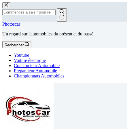
Passer
au
contenu
Aucun
Photoscar
résultat
Un regard sur l'automobiles du présent et du passé
Rechercher
Youtube
Voiture électrique
Constructeur Automobile
Préparateur Automobile
Championnats Automobiles