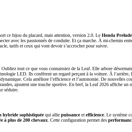
rt ce bijou du placard, mais attention, version 2.0. Le
Honda Prelude
onnecter avec les passionnés de conduite. Et ça marche. À mi-chemin ent
acle, tarifs et ceux qui vont devoir s’accrocher pour suivre.
 Oubliez tout ce que vous connaissiez de la Leaf. Elle arbore désormais
echnologie LED. Ils confèrent un regard perçant à la voiture. À l’arrière
rodynamique. Cela améliore l’efficience et l’autonomie. De nouvelles coul
grandes, ajoutent une touche sportive. En bref, la Leaf 2026 affiche un st
r séduire.
n hybride sophistiquée
qui allie
puissance
et
efficience
. Le système 
ée à plus de 200 chevaux
. Cette configuration permet des
performance