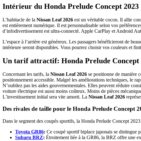
Intérieur du Honda Prelude Concept 2023
L’habitacle de la
Nissan Leaf 2026
est un véritable cocon. Il allie c
est entièrement numérique. Il est personnalisable selon vos préférences. 
d’infodivertissement est ultra-connecté. Apple CarPlay et Android Auto 
L’espace à l’arrière est généreux. Les passagers bénéficieront de beau
intérieure seront disponibles. Vous pourrez choisir vos couleurs et finit
Un tarif attractif: Honda Prelude Concept
Concernant les tarifs, la
Nissan Leaf 2026
se positionne de manière co
positionnement accessible. Malgré les améliorations techniques, le rap
N’oubliez pas les aides gouvernementales. Elles peuvent réduire consi
voiture électrique est aussi moins coûteux. Moins de pièces mécanique
L’investissement initial sera vite amorti. La
Nissan Leaf 2026
représen
Des rivales de taille pour le Honda Prelude Concept 
Dans le segment des coupés sportifs, la Honda Prelude Concept 2023 de
Toyota GR86
:
Ce coupé sportif biplace japonais se distingue 
Subaru BRZ
:
Étroitement liée à la GR86, la BRZ offre une exp