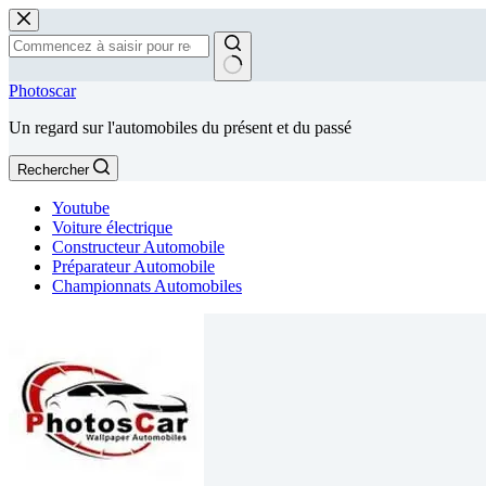
Passer
au
contenu
Aucun
Photoscar
résultat
Un regard sur l'automobiles du présent et du passé
Rechercher
Youtube
Voiture électrique
Constructeur Automobile
Préparateur Automobile
Championnats Automobiles