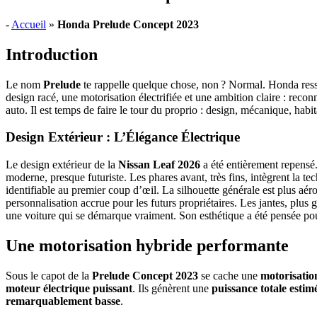
-
Accueil
»
Honda Prelude Concept 2023
Introduction
Le nom
Prelude
te rappelle quelque chose, non ? Normal. Honda resso
design racé, une motorisation électrifiée et une ambition claire : rec
auto. Il est temps de faire le tour du proprio : design, mécanique, habit
Design Extérieur : L’Élégance Électrique
Le design extérieur de la
Nissan Leaf 2026
a été entièrement repensé.
moderne, presque futuriste. Les phares avant, très fins, intègrent la t
identifiable au premier coup d’œil. La silhouette générale est plus aé
personnalisation accrue pour les futurs propriétaires. Les jantes, plus 
une voiture qui se démarque vraiment. Son esthétique a été pensée pou
Une motorisation hybride performante
Sous le capot de la
Prelude Concept 2023
se cache une
motorisatio
moteur électrique puissant
. Ils génèrent une
puissance totale estim
remarquablement basse
.