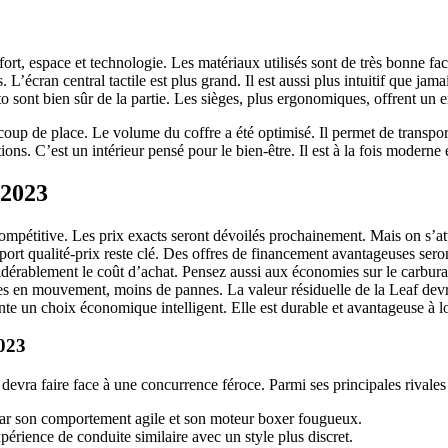
onfort, espace et technologie. Les matériaux utilisés sont de très bonn
L’écran central tactile est plus grand. Il est aussi plus intuitif que jama
sont bien sûr de la partie. Les sièges, plus ergonomiques, offrent un ex
coup de place. Le volume du coffre a été optimisé. Il permet de transpor
ions. C’est un intérieur pensé pour le bien-être. Il est à la fois moderne 
 2023
mpétitive. Les prix exacts seront dévoilés prochainement. Mais on s’att
port qualité-prix reste clé. Des offres de financement avantageuses sero
dérablement le coût d’achat. Pensez aussi aux économies sur le carburant
s en mouvement, moins de pannes. La valeur résiduelle de la Leaf devrai
te un choix économique intelligent. Elle est durable et avantageuse à l
2023
vra faire face à une concurrence féroce. Parmi ses principales rivales 
par son comportement agile et son moteur boxer fougueux.
érience de conduite similaire avec un style plus discret.