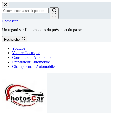
Passer
au
contenu
Aucun
Photoscar
résultat
Un regard sur l'automobiles du présent et du passé
Rechercher
Youtube
Voiture électrique
Constructeur Automobile
Préparateur Automobile
Championnats Automobiles