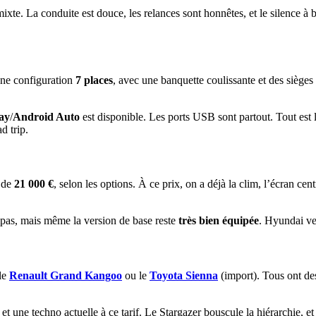
ixte. La conduite est douce, les relances sont honnêtes, et le silence 
une configuration
7 places
, avec une banquette coulissante et des sièges 
ay
/
Android Auto
est disponible. Les ports USB sont partout. Tout est
d trip.
 de
21 000 €
, selon les options. À ce prix, on a déjà la clim, l’écran cen
mpas, mais même la version de base reste
très bien équipée
. Hyundai veu
 le
Renault Grand Kangoo
ou le
Toyota Sienna
(import). Tous ont des
é et une techno actuelle à ce tarif. Le Stargazer bouscule la hiérarchie, 