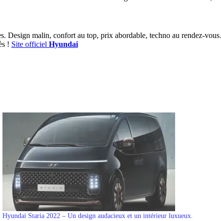
s. Design malin, confort au top, prix abordable, techno au rendez-vous… 
ès !
Site officiel
Hyundai
Hyundai Staria 2022 – Un design audacieux et un intérieur luxueux.