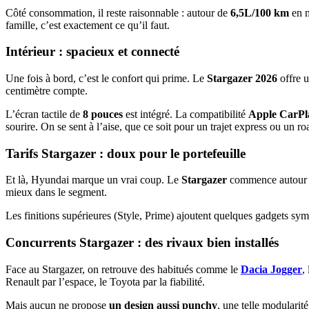
Côté consommation, il reste raisonnable : autour de
6,5L/100 km
en m
famille, c’est exactement ce qu’il faut.
Intérieur : spacieux et connecté
Une fois à bord, c’est le confort qui prime. Le
Stargazer 2026
offre 
centimètre compte.
L’écran tactile de
8 pouces
est intégré. La compatibilité
Apple CarPl
sourire. On se sent à l’aise, que ce soit pour un trajet express ou un roa
Tarifs Stargazer : doux pour le portefeuille
Et là, Hyundai marque un vrai coup. Le
Stargazer
commence autour
mieux dans le segment.
Les finitions supérieures (Style, Prime) ajoutent quelques gadgets sy
Concurrents Stargazer : des rivaux bien installés
Face au Stargazer, on retrouve des habitués comme le
Dacia Jogger
,
Renault par l’espace, le Toyota par la fiabilité.
Mais aucun ne propose
un design aussi punchy
, une telle modularit