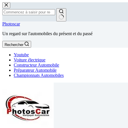
Passer
au
contenu
Aucun
Photoscar
résultat
Un regard sur l'automobiles du présent et du passé
Rechercher
Youtube
Voiture électrique
Constructeur Automobile
Préparateur Automobile
Championnats Automobiles