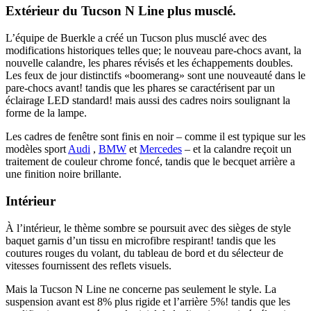
Extérieur du Tucson N Line plus musclé.
L’équipe de Buerkle a créé un Tucson plus musclé avec des
modifications historiques telles que; le nouveau pare-chocs avant, la
nouvelle calandre, les phares révisés et les échappements doubles.
Les feux de jour distinctifs «boomerang» sont une nouveauté dans le
pare-chocs avant! tandis que les phares se caractérisent par un
éclairage LED standard! mais aussi des cadres noirs soulignant la
forme de la lampe.
Les cadres de fenêtre sont finis en noir – comme il est typique sur les
modèles sport
Audi
,
BMW
et
Mercedes
– et la calandre reçoit un
traitement de couleur chrome foncé, tandis que le becquet arrière a
une finition noire brillante.
Intérieur
À l’intérieur, le thème sombre se poursuit avec des sièges de style
baquet garnis d’un tissu en microfibre respirant! tandis que les
coutures rouges du volant, du tableau de bord et du sélecteur de
vitesses fournissent des reflets visuels.
Mais la Tucson N Line ne concerne pas seulement le style. La
suspension avant est 8% plus rigide et l’arrière 5%! tandis que les