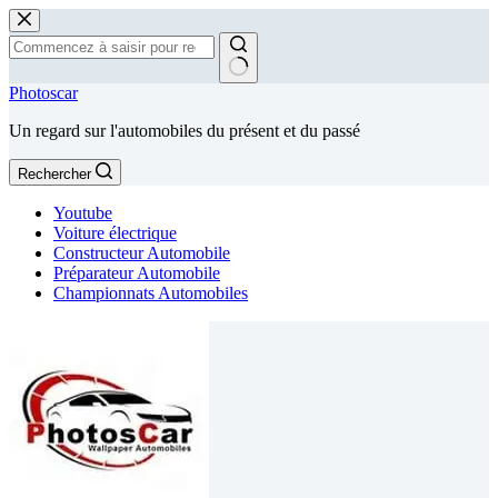
Passer
au
contenu
Aucun
Photoscar
résultat
Un regard sur l'automobiles du présent et du passé
Rechercher
Youtube
Voiture électrique
Constructeur Automobile
Préparateur Automobile
Championnats Automobiles