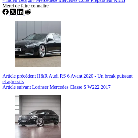
#
Inden Design
#
Mercedes
#
Mercedes C63
#
Préparateur AMG
Merci de faire connaitre
Article
précédent
H&R Audi RS 6 Avant 2020 - Un break puissant
et agressifs
Article
suivant
Lorinser Mercedes Classe S W222 2017