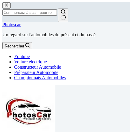
Passer
au
contenu
Aucun
Photoscar
résultat
Un regard sur l'automobiles du présent et du passé
Rechercher
Youtube
Voiture électrique
Constructeur Automobile
Préparateur Automobile
Championnats Automobiles