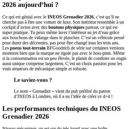
2026 aujourd’hui ?
Ce qui est génial avec le
INEOS Grenadier 2026
, c’est qu’il ne
cherche pas à être une voiture de luxe. Son intérieur ressemble à un
cockpit d’avion avec des
boutons physiques
partout, ce qui est
super pratique. Tu peux même laver l’intérieur au jet d’eau grâce
aux bouchons de vidange dans le plancher. C’est un véhicule pensé
pour durer des décennies, pas pour être changé tous les trois ans.
Les
pneus tout-terrain
BFGoodrich de série sur certaines versions
montrent bien que la marque ne rigole pas avec le hors-piste. Même
si la consommation est un peu élevée, le plaisir de conduire un engin
aussi unique compense largement. C’est un choix passion pour les
vrais amateurs de mécanique simple et robuste.
Le saviez-vous ?
Le nom « Grenadier » vient du pub préféré du patron
d’INEOS à Londres, où il a eu l’idée de créer ce 4×4 !
Les performances techniques du INEOS
Grenadier 2026
Niveau mécanique, on est sur du très lourd avec une boîte