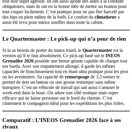
tout noir super agressif. Ils ont aussi ajouté des aides à la conduite
obligatoires, mais ils ont eu la bonne idée de mettre un bouton pour
tout couper facilement. C’est pratique pour ne pas être harcelé par
des bips en plein milieu de la forêt. Le confort du
climatiseur
a
aussi été revu pour mieux souffler dans toute la cabine.
Le Quartermaster : Le pick-up qui n’a peur de rien
Si tu as besoin de porter du matos lourd, le
Quartermaster
est la
version qu’il te faut absolument. Ce pick-up basé sur le
INEOS
Grenadier 2026
possède une benne géante capable de charger tout
ton barda. Avec son empattement allongé, il garde les mêmes
capacités de franchissement tout en étant ultra pratique pour les pros
ou les aventuriers. Sa capacité de
remorquage
de 3,5 tonnes te
permet de tirer un bateau ou une grosse remorque sans même
transpirer. C’est un véhicule de travail qui sait aussi s’amuser le
week-end dans la boue. On adore son côté rustique mais super
efficace qui ne laisse personne sur le bord du chemin. C’est
clairement le compagnon idéal pour tes expéditions les plus folles.
Comparatif : L’INEOS Grenadier 2026 face à ses
rivaux