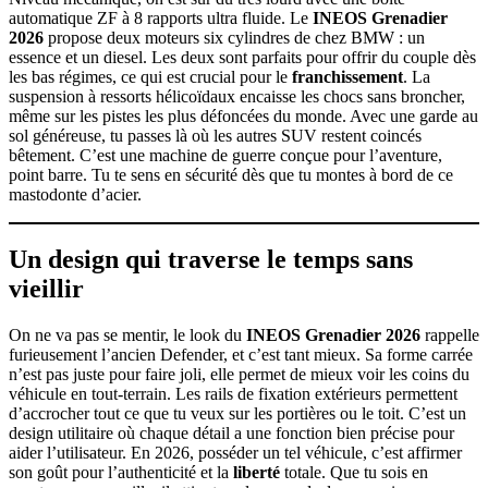
automatique ZF à 8 rapports ultra fluide. Le
INEOS Grenadier
2026
propose deux moteurs six cylindres de chez BMW : un
essence et un diesel. Les deux sont parfaits pour offrir du couple dès
les bas régimes, ce qui est crucial pour le
franchissement
. La
suspension à ressorts hélicoïdaux encaisse les chocs sans broncher,
même sur les pistes les plus défoncées du monde. Avec une garde au
sol généreuse, tu passes là où les autres SUV restent coincés
bêtement. C’est une machine de guerre conçue pour l’aventure,
point barre. Tu te sens en sécurité dès que tu montes à bord de ce
mastodonte d’acier.
Un design qui traverse le temps sans
vieillir
On ne va pas se mentir, le look du
INEOS Grenadier 2026
rappelle
furieusement l’ancien Defender, et c’est tant mieux. Sa forme carrée
n’est pas juste pour faire joli, elle permet de mieux voir les coins du
véhicule en tout-terrain. Les rails de fixation extérieurs permettent
d’accrocher tout ce que tu veux sur les portières ou le toit. C’est un
design utilitaire où chaque détail a une fonction bien précise pour
aider l’utilisateur. En 2026, posséder un tel véhicule, c’est affirmer
son goût pour l’authenticité et la
liberté
totale. Que tu sois en