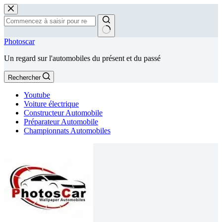
Passer
au
contenu
Aucun
Photoscar
résultat
Un regard sur l'automobiles du présent et du passé
Rechercher
Youtube
Voiture électrique
Constructeur Automobile
Préparateur Automobile
Championnats Automobiles