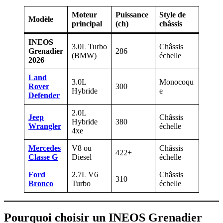
Moteur
Puissance
Style de
Modèle
principal
(ch)
châssis
INEOS
3.0L Turbo
Châssis
Grenadier
286
(BMW)
échelle
2026
Land
3.0L
Monocoqu
Rover
300
Hybride
e
Defender
2.0L
Jeep
Châssis
Hybride
380
Wrangler
échelle
4xe
Mercedes
V8 ou
Châssis
422+
Classe G
Diesel
échelle
Ford
2.7L V6
Châssis
310
Bronco
Turbo
échelle
Pourquoi choisir un INEOS Grenadier