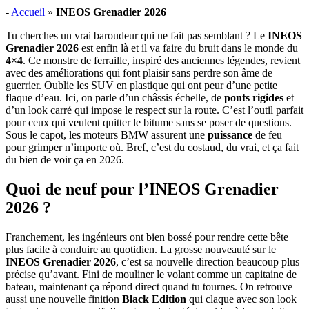
-
Accueil
»
INEOS Grenadier 2026
Tu cherches un vrai baroudeur qui ne fait pas semblant ? Le
INEOS
Grenadier 2026
est enfin là et il va faire du bruit dans le monde du
4×4
. Ce monstre de ferraille, inspiré des anciennes légendes, revient
avec des améliorations qui font plaisir sans perdre son âme de
guerrier. Oublie les SUV en plastique qui ont peur d’une petite
flaque d’eau. Ici, on parle d’un châssis échelle, de
ponts rigides
et
d’un look carré qui impose le respect sur la route. C’est l’outil parfait
pour ceux qui veulent quitter le bitume sans se poser de questions.
Sous le capot, les moteurs BMW assurent une
puissance
de feu
pour grimper n’importe où. Bref, c’est du costaud, du vrai, et ça fait
du bien de voir ça en 2026.
Quoi de neuf pour l’INEOS Grenadier
2026 ?
Franchement, les ingénieurs ont bien bossé pour rendre cette bête
plus facile à conduire au quotidien. La grosse nouveauté sur le
INEOS Grenadier 2026
, c’est sa nouvelle direction beaucoup plus
précise qu’avant. Fini de mouliner le volant comme un capitaine de
bateau, maintenant ça répond direct quand tu tournes. On retrouve
aussi une nouvelle finition
Black Edition
qui claque avec son look