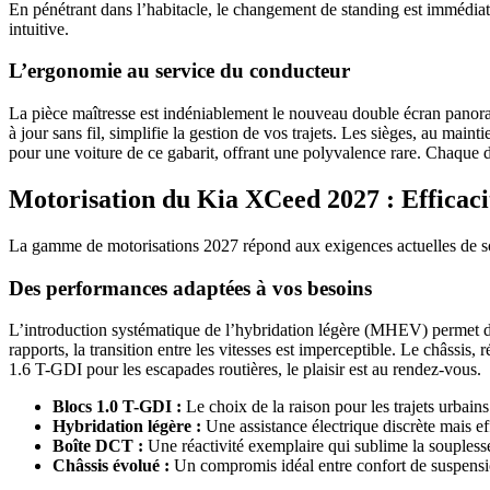
En pénétrant dans l’habitacle, le changement de standing est immédiat.
intuitive.
L’ergonomie au service du conducteur
La pièce maîtresse est indéniablement le nouveau double écran panoram
à jour sans fil, simplifie la gestion de vos trajets. Les sièges, au main
pour une voiture de ce gabarit, offrant une polyvalence rare. Chaque 
Motorisation du Kia XCeed 2027 : Efficac
La gamme de motorisations 2027 répond aux exigences actuelles de sob
Des performances adaptées à vos besoins
L’introduction systématique de l’hybridation légère (MHEV) permet de
rapports, la transition entre les vitesses est imperceptible. Le châssis, 
1.6 T-GDI pour les escapades routières, le plaisir est au rendez-vous.
Blocs 1.0 T-GDI :
Le choix de la raison pour les trajets urbains
Hybridation légère :
Une assistance électrique discrète mais e
Boîte DCT :
Une réactivité exemplaire qui sublime la soupless
Châssis évolué :
Un compromis idéal entre confort de suspensio