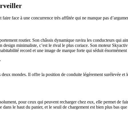
rveiller
 faire face à une concurrence très affûtée qui ne manque pas d’argumen
ortement routier. Son châssis dynamique ravira les conducteurs qui aime
un design minimaliste, c’est le rival le plus coriace. Son moteur Skyacti
 habitabilité record et une image de marque forte qui séduit énormément
7
s deux mondes. Il offre la position de conduite légèrement surélevée et
olument, pour ceux qui peuvent recharger chez eux, elle permet de faire
ce dans le haut du panier, et le seuil de chargement est bien plus bas q