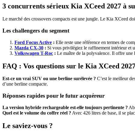
3 concurrents sérieux Kia XCeed 2027 à su
Le marché des crossovers compacts est une jungle. Le Kia XCeed doit
Les challengers du segment
Ford Focus Active
:
Elle reste une référence en termes de comp
Mazda CX-30
:
Si vous privilégiez le raffinement intérieur et 
Volkswagen T-Roc
:
Le maître de la polyvalence. Il offre une
FAQ : Vos questions sur le Kia XCeed 202
Est-ce un vrai SUV ou une berline surélevée ?
C’est le meilleur de
d’une berline compacte.
Réponses rapides pour le futur acquéreur
La version hybride rechargeable est-elle toujours pertinente ?
Abs
Quel est le volume du coffre réel ?
Avec 426 litres de base, il se pla
Le saviez-vous ?