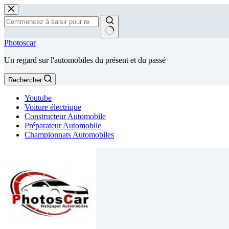
Passer
au
contenu
Aucun
Photoscar
résultat
Un regard sur l'automobiles du présent et du passé
Rechercher
Youtube
Voiture électrique
Constructeur Automobile
Préparateur Automobile
Championnats Automobiles