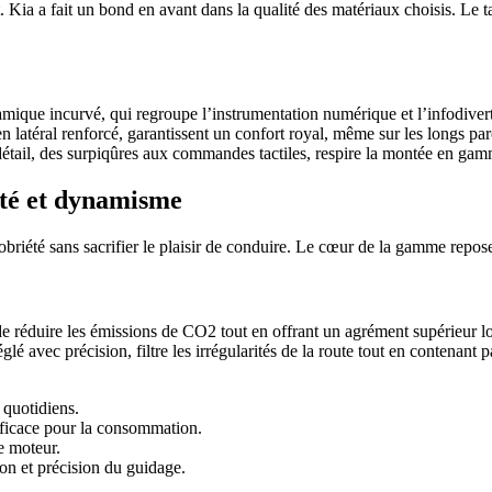
 Kia a fait un bond en avant dans la qualité des matériaux choisis. Le 
ique incurvé, qui regroupe l’instrumentation numérique et l’infodivert
tien latéral renforcé, garantissent un confort royal, même sur les longs p
détail, des surpiqûres aux commandes tactiles, respire la montée en gam
ité et dynamisme
riété sans sacrifier le plaisir de conduire. Le cœur de la gamme repose
 réduire les émissions de CO2 tout en offrant un agrément supérieur l
réglé avec précision, filtre les irrégularités de la route tout en contenan
 quotidiens.
fficace pour la consommation.
e moteur.
n et précision du guidage.