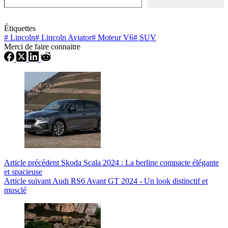
Étiquettes
#
Lincoln
#
Lincoln Aviator
#
Moteur V6
#
SUV
Merci de faire connaitre
Article
précédent
Skoda Scala 2024 : La berline compacte élégante
et spacieuse
Article
suivant
Audi RS6 Avant GT 2024 - Un look distinctif et
musclé