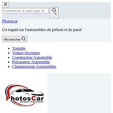
Passer
au
contenu
Aucun
Photoscar
résultat
Un regard sur l'automobiles du présent et du passé
Rechercher
Youtube
Voiture électrique
Constructeur Automobile
Préparateur Automobile
Championnats Automobiles