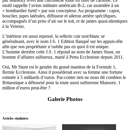
par Mansory revêt une carrosserie toute en fibre de carbone. Le
motif rappelle l’avion militaire américain B-2, car assimilée à un
« bombardier furtif » par son concepteur. Au programme : capot,
bouclier, jupes latérales, diffuseur et aileron arrière spécifiques,
accompagnés d’un prise d’air sur le toit, et de jantes quasi-identiques
à la Veneno.
L’intérieur est aussi repensé, la sellerie cuir noir/blanc se
généralisant, avec le nom J.S. 1 Edition flanqué sur les appuis-tête
afin que son propriétaire n’oublie pas en quoi il est unique.
L’homme derrière cette J.S. 1 répond au nom de James Stunt, un
homme d’affaires sulfureux, marié à Petra Ecclestone depuis 2011.
Oui, Mr Stunt est le gendre du grand manitou de la Formule 1,
Bernie Ecclestone. Ainsi il posséderait avec sa femme une fortune
estimée à 5 milliards d’euros. Par-contre rien ne nous dit combien le
Britannique a déboursé pour la toute aussi sulfureuse Mansory. 1
million d’euros peut-être ?
Galerie Photos
Articles similaires