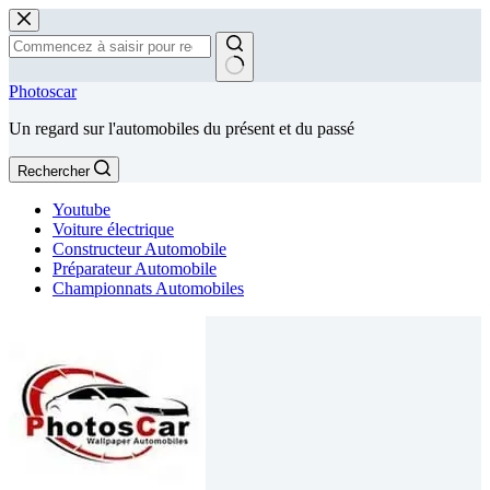
Passer
au
contenu
Aucun
Photoscar
résultat
Un regard sur l'automobiles du présent et du passé
Rechercher
Youtube
Voiture électrique
Constructeur Automobile
Préparateur Automobile
Championnats Automobiles