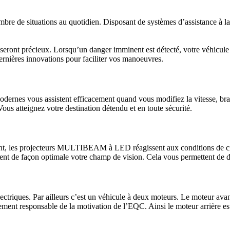
re de situations au quotidien. Disposant de systèmes d’assistance à la 
us seront précieux. Lorsqu’un danger imminent est détecté, votre véhicule
dernières innovations pour faciliter vos manoeuvres.
dernes vous assistent efficacement quand vous modifiez la vitesse, braq
Vous atteignez votre destination détendu et en toute sécurité.
ment, les projecteurs MULTIBEAM à LED réagissent aux conditions de circ
airent de façon optimale votre champ de vision. Cela vous permettent de 
ctriques. Par ailleurs c’est un véhicule à deux moteurs. Le moteur avant
alement responsable de la motivation de l’EQC. Ainsi le moteur arrière e