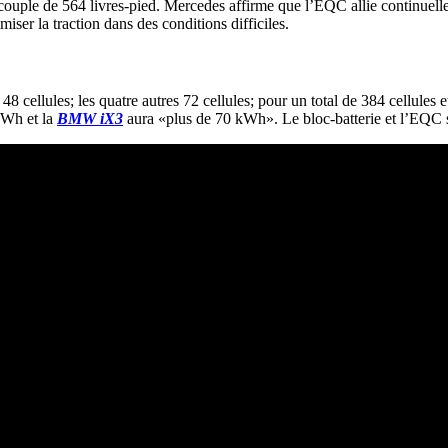
couple de 564 livres-pied. Mercedes affirme que l’EQC allie continuelle
ser la traction dans des conditions difficiles.
8 cellules; les quatre autres 72 cellules; pour un total de 384 cellules
Wh et la
BMW iX3
aura «plus de 70 kWh». Le bloc-batterie et l’EQC 