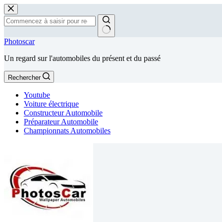
Passer
au
contenu
Aucun
Photoscar
résultat
Un regard sur l'automobiles du présent et du passé
Rechercher
Youtube
Voiture électrique
Constructeur Automobile
Préparateur Automobile
Championnats Automobiles