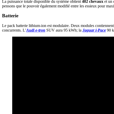
La puissance totale disponible du système obtient
402 chevaux
et un 
pensons que le pouvoir également modifié entre les essieux pour maximi
Batterie
Le pack batterie lithium-ion est modulaire. Deux modules contiennent 4
concurrents. L’
Audi e-tron
SUV aura 95 kWh; la
Jaguar i-Pace
90 k