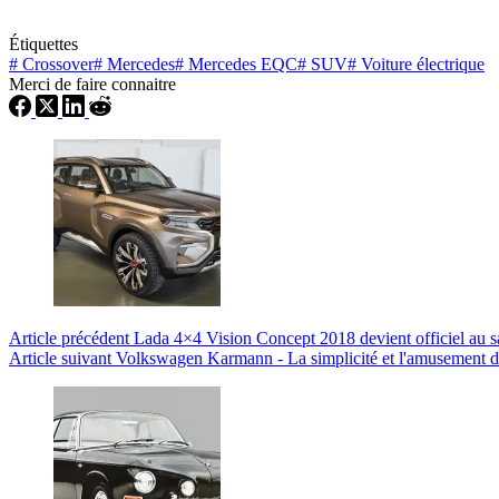
Étiquettes
#
Crossover
#
Mercedes
#
Mercedes EQC
#
SUV
#
Voiture électrique
Merci de faire connaitre
Article
précédent
Lada 4×4 Vision Concept 2018 devient officiel au 
Article
suivant
Volkswagen Karmann - La simplicité et l'amusement d'