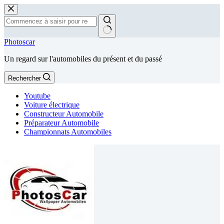
Passer
au
contenu
Aucun
Photoscar
résultat
Un regard sur l'automobiles du présent et du passé
Rechercher
Youtube
Voiture électrique
Constructeur Automobile
Préparateur Automobile
Championnats Automobiles