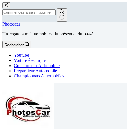
Passer
au
contenu
Aucun
Photoscar
résultat
Un regard sur l'automobiles du présent et du passé
Rechercher
Youtube
Voiture électrique
Constructeur Automobile
Préparateur Automobile
Championnats Automobiles