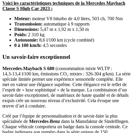
Voici les caractéristiques techniques de la Mercedes Maybach
Classe S High Car 2023 :
Moteur:
moteur V8 biturbo de 4,0 litres, 503 ch, 700 Nm
Transmission:
automatique à 9 rapports
Dimensions:
5,47 m x 1,92 m x 1,50 m
Poids:
2 310 kg
Autonomie:
8,6 l/100 km (cycle combiné)
0 à 100 km/h:
4,5 secondes
Un savoir-faire exceptionnel
Mercedes-Maybach S 680
(consommation mixte WLTP :
14,3‑13,4 l/100 km, émissions CO₂ mixtes : 326‑304 g/km). La série
spéciale limitée permet une expérience sensorielle complète. Elle
met en valeur une élégance suprême. Cette élégance est le reflet de
l’esprit de « luxe sophistiqué » de la marque. La combinaison d’un
savoir-faire exceptionnel, de matériaux de haute qualité et de détails
exquis crée un nouveau niveau d’exclusivité. Cela évoque une
œuvre d’art à conduire.
Créé par l’équipe de personnalisation et de savoir-faire la plus
spécialisée de
Mercedes-Benz
dans la Manufaktur de Sindelfingen.
Chaque véhicule comportera un badge dans la console centrale. Ce
badge indiquera son numéro dans la série unique de 150.