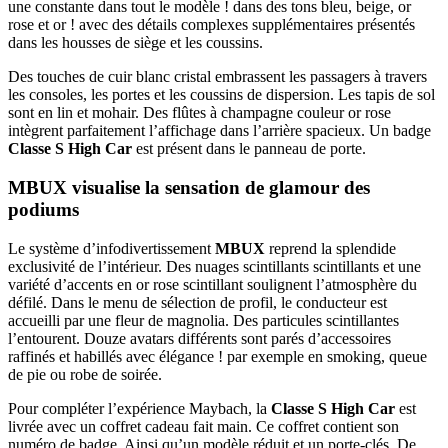
une constante dans tout le modèle ! dans des tons bleu, beige, or
rose et or ! avec des détails complexes supplémentaires présentés
dans les housses de siège et les coussins.
Des touches de cuir blanc cristal embrassent les passagers à travers
les consoles, les portes et les coussins de dispersion. Les tapis de sol
sont en lin et mohair. Des flûtes à champagne couleur or rose
intègrent parfaitement l’affichage dans l’arrière spacieux. Un badge
Classe S High Car
est présent dans le panneau de porte.
MBUX visualise la sensation de glamour des
podiums
Le système d’infodivertissement
MBUX
reprend la splendide
exclusivité de l’intérieur. Des nuages ​​scintillants scintillants et une
variété d’accents en or rose scintillant soulignent l’atmosphère du
défilé. Dans le menu de sélection de profil, le conducteur est
accueilli par une fleur de magnolia. Des particules scintillantes
l’entourent. Douze avatars différents sont parés d’accessoires
raffinés et habillés avec élégance ! par exemple en smoking, queue
de pie ou robe de soirée.
Pour compléter l’expérience Maybach, la
Classe S High Car
est
livrée avec un coffret cadeau fait main. Ce coffret contient son
numéro de badge. Ainsi qu’un modèle réduit et un porte-clés. De