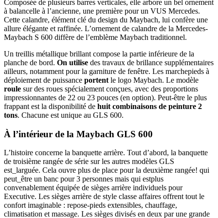
Composée de plusieurs barres verticales, elle arbore un bel ornement
à balancelle à l’ancienne, une première pour un VUS Mercedes.
Cette calandre, élément clé du design du Maybach, lui confère une
allure élégante et raffinée. L’ornement de calandre de la Mercedes-
Maybach S 600 diffère de l’emblème Maybach traditionnel.
Un treillis métallique brillant compose la partie inférieure de la
planche de bord.
On utilise
des travaux de brillance supplémentaires
ailleurs, notamment pour la garniture de fenêtre. Les marchepieds à
déploiement de puissance
portent
le logo Maybach. Le modèle
roule
sur des roues spécialement conçues, avec des proportions
impressionnantes de 22 ou 23 pouces (en option). Peut-être le plus
frappant est la disponibilité de
huit combinaisons de peinture 2
tons
. Chacune est unique au GLS 600.
À l’intérieur de la Maybach GLS 600
L’histoire concerne la banquette arrière. Tout d’abord, la banquette
de troisième rangée de série sur les autres modèles GLS
est_larguée. Cela ouvre plus de place pour la deuxième rangée! qui
peut_être un banc pour 3 personnes mais qui estplus
convenablement équipée de sièges arrière individuels pour
Executive. Les sièges arrière de style classe affaires offrent tout le
confort imaginable : repose-pieds extensibles, chauffage,
climatisation et massage. Les sièges divisés en deux par une grande