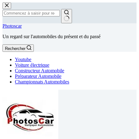
Passer
au
contenu
Aucun
Photoscar
résultat
Un regard sur l'automobiles du présent et du passé
Rechercher
Youtube
Voiture électrique
Constructeur Automobile
Préparateur Automobile
Championnats Automobiles