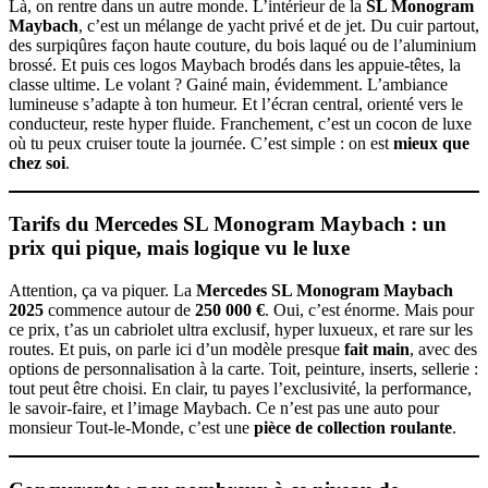
Là, on rentre dans un autre monde. L’intérieur de la
SL Monogram
Maybach
, c’est un mélange de yacht privé et de jet. Du cuir partout,
des surpiqûres façon haute couture, du bois laqué ou de l’aluminium
brossé. Et puis ces logos Maybach brodés dans les appuie-têtes, la
classe ultime. Le volant ? Gainé main, évidemment. L’ambiance
lumineuse s’adapte à ton humeur. Et l’écran central, orienté vers le
conducteur, reste hyper fluide. Franchement, c’est un cocon de luxe
où tu peux cruiser toute la journée. C’est simple : on est
mieux que
chez soi
.
Tarifs du Mercedes SL Monogram Maybach : un
prix qui pique, mais logique vu le luxe
Attention, ça va piquer. La
Mercedes SL Monogram Maybach
2025
commence autour de
250 000 €
. Oui, c’est énorme. Mais pour
ce prix, t’as un cabriolet ultra exclusif, hyper luxueux, et rare sur les
routes. Et puis, on parle ici d’un modèle presque
fait main
, avec des
options de personnalisation à la carte. Toit, peinture, inserts, sellerie :
tout peut être choisi. En clair, tu payes l’exclusivité, la performance,
le savoir-faire, et l’image Maybach. Ce n’est pas une auto pour
monsieur Tout-le-Monde, c’est une
pièce de collection roulante
.