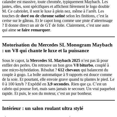
calandre est massive, toute chromée, typiquement Maybach. Les
jantes, elles, sont spécifiques et affichent fièrement le logo double
M. Ce cabriolet, il sent le luxe à plein nez, même à l’arrêt. Les
touches de
doré ou de chrome satiné
selon les finitions, c’est la
cerise sur le gâteau. Et le capot long comme une piste d’atterrissage
? Il donne direct un air de GT de folie. Clairement, c’est une auto
qui aime
se faire remarquer
.
Motorisation du Mercedes SL Monogram Maybach
: un V8 qui chante le luxe et la puissance
Sous le capot, la
Mercedes SL Maybach 2025
n’est pas là pour
enfiler des perles. On retrouve un bon gros
V8 biturbo
, couplé à
une micro-hybridation. Résultat ?
612 chevaux
qui balancent du
couple à gogo. La boîte automatique à 9 rapports est douce comme
de la soie. Et pourtant, elle envoie grave quand tu plantes le pied. Le
0 à 100 km/h ? Expédié en
3,9 secondes
. Rien que ça. C’est un
cabrio qui pousse fort, mais sans jamais te secouer. Un vrai paquebot
rapide. Et puis, le son du moteur, c’est un pur bonheur.
Intérieur : un salon roulant ultra stylé