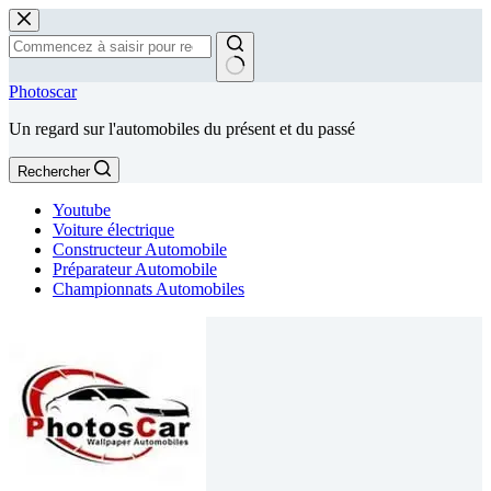
Passer
au
contenu
Aucun
Photoscar
résultat
Un regard sur l'automobiles du présent et du passé
Rechercher
Youtube
Voiture électrique
Constructeur Automobile
Préparateur Automobile
Championnats Automobiles