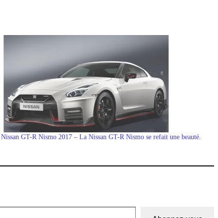
Nissan GT-R Nismo 2017 – La Nissan GT-R Nismo se refait une beauté.