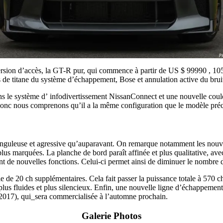
ion d’accès, la GT-R pur, qui commence à partir de US $ 99990 , 10500
de titane du système d’échappement, Bose et annulation active du bruit 
 le système d’ infodivertissement NissanConnect et une nouvelle coul
 donc nous comprenons qu’il a la même configuration que le modèle pré
anguleuse et agressive qu’auparavant. On remarque notamment les nouvell
 plus marquées. La planche de bord paraît affinée et plus qualitative, av
 de nouvelles fonctions. Celui-ci permet ainsi de diminuer le nombre de
ie de 20 ch supplémentaires. Cela fait passer la puissance totale à 570
lus fluides et plus silencieux. Enfin, une nouvelle ligne d’échappemen
2017), qui_sera commercialisée à l’automne prochain.
Galerie Photos