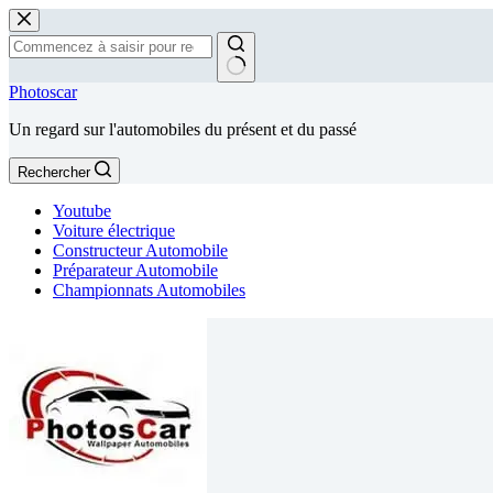
Passer
au
contenu
Aucun
Photoscar
résultat
Un regard sur l'automobiles du présent et du passé
Rechercher
Youtube
Voiture électrique
Constructeur Automobile
Préparateur Automobile
Championnats Automobiles