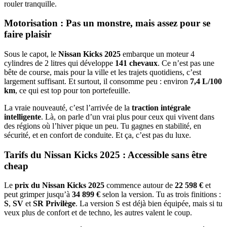
rouler tranquille.
Motorisation : Pas un monstre, mais assez pour se
faire plaisir
Sous le capot, le
Nissan Kicks 2025
embarque un moteur 4
cylindres de 2 litres qui développe
141 chevaux
. Ce n’est pas une
bête de course, mais pour la ville et les trajets quotidiens, c’est
largement suffisant. Et surtout, il consomme peu : environ
7,4 L/100
km
, ce qui est top pour ton portefeuille.
La vraie nouveauté, c’est l’arrivée de la
traction intégrale
intelligente
. Là, on parle d’un vrai plus pour ceux qui vivent dans
des régions où l’hiver pique un peu. Tu gagnes en stabilité, en
sécurité, et en confort de conduite. Et ça, c’est pas du luxe.
Tarifs du Nissan Kicks 2025 : Accessible sans être
cheap
Le
prix du Nissan Kicks 2025
commence autour de
22 598 €
et
peut grimper jusqu’à
34 899 €
selon la version. Tu as trois finitions :
S
,
SV
et
SR Privilège
. La version S est déjà bien équipée, mais si tu
veux plus de confort et de techno, les autres valent le coup.