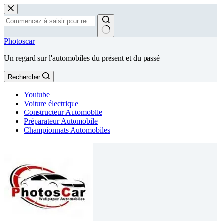
Passer
au
contenu
Aucun
Photoscar
résultat
Un regard sur l'automobiles du présent et du passé
Rechercher
Youtube
Voiture électrique
Constructeur Automobile
Préparateur Automobile
Championnats Automobiles