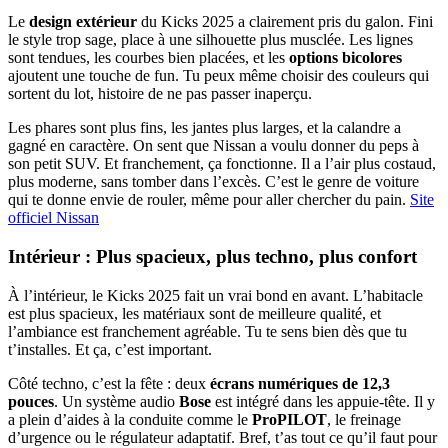
Le
design extérieur
du Kicks 2025 a clairement pris du galon. Fini
le style trop sage, place à une silhouette plus musclée. Les lignes
sont tendues, les courbes bien placées, et les
options bicolores
ajoutent une touche de fun. Tu peux même choisir des couleurs qui
sortent du lot, histoire de ne pas passer inaperçu.
Les phares sont plus fins, les jantes plus larges, et la calandre a
gagné en caractère. On sent que Nissan a voulu donner du peps à
son petit SUV. Et franchement, ça fonctionne. Il a l’air plus costaud,
plus moderne, sans tomber dans l’excès. C’est le genre de voiture
qui te donne envie de rouler, même pour aller chercher du pain.
Site
officiel Nissan
Intérieur : Plus spacieux, plus techno, plus confort
À l’intérieur, le Kicks 2025 fait un vrai bond en avant. L’habitacle
est plus spacieux, les matériaux sont de meilleure qualité, et
l’ambiance est franchement agréable. Tu te sens bien dès que tu
t’installes. Et ça, c’est important.
Côté techno, c’est la fête : deux
écrans numériques de 12,3
pouces
. Un système audio
Bose
est intégré dans les appuie-tête. Il y
a plein d’aides à la conduite comme le
ProPILOT
, le freinage
d’urgence ou le régulateur adaptatif. Bref, t’as tout ce qu’il faut pour