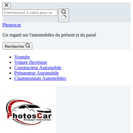
Passer
au
contenu
Aucun
Photoscar
résultat
Un regard sur l'automobiles du présent et du passé
Rechercher
Youtube
Voiture électrique
Constructeur Automobile
Préparateur Automobile
Championnats Automobiles