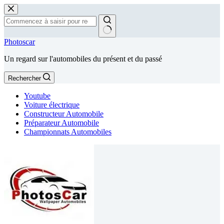
Passer
au
contenu
Aucun
Photoscar
résultat
Un regard sur l'automobiles du présent et du passé
Rechercher
Youtube
Voiture électrique
Constructeur Automobile
Préparateur Automobile
Championnats Automobiles