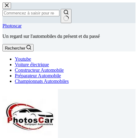
Passer
au
contenu
Aucun
Photoscar
résultat
Un regard sur l'automobiles du présent et du passé
Rechercher
Youtube
Voiture électrique
Constructeur Automobile
Préparateur Automobile
Championnats Automobiles