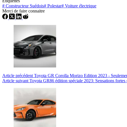
Étiquettes
#
Constructeur Suédois
#
Polestar
#
Voiture électrique
Merci de faire connaitre
Article
précédent
Toyota GR Corolla Morizo Edition 2023 - Seulement
Article
suivant
Toyota GR86 édition spéciale 2023: Sensations fortes 