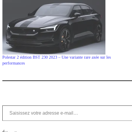
Polestar 2 édition BST 230 2023 – Une variante rare axée sur les
performances
Saisissez votre adresse e-mail…