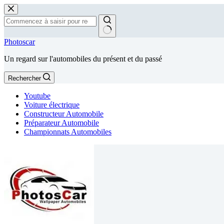
Passer
au
contenu
Aucun
Photoscar
résultat
Un regard sur l'automobiles du présent et du passé
Rechercher
Youtube
Voiture électrique
Constructeur Automobile
Préparateur Automobile
Championnats Automobiles