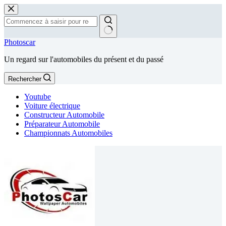
Passer
au
contenu
Aucun
Photoscar
résultat
Un regard sur l'automobiles du présent et du passé
Rechercher
Youtube
Voiture électrique
Constructeur Automobile
Préparateur Automobile
Championnats Automobiles