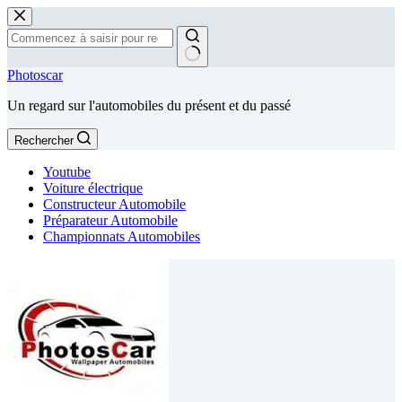
Passer
au
contenu
Aucun
Photoscar
résultat
Un regard sur l'automobiles du présent et du passé
Rechercher
Youtube
Voiture électrique
Constructeur Automobile
Préparateur Automobile
Championnats Automobiles