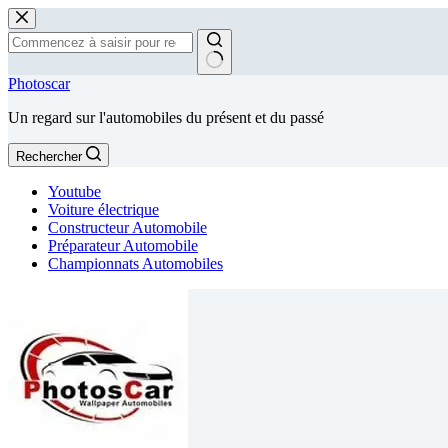
Passer
au
contenu
Aucun
Photoscar
résultat
Un regard sur l'automobiles du présent et du passé
Rechercher
Youtube
Voiture électrique
Constructeur Automobile
Préparateur Automobile
Championnats Automobiles