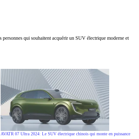
 les personnes qui souhaitent acquérir un SUV électrique moderne et
AVATR 07 Ultra 2024: Le SUV électrique chinois qui monte en puissance