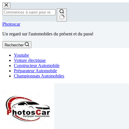
Passer
au
contenu
Aucun
Photoscar
résultat
Un regard sur l'automobiles du présent et du passé
Rechercher
Youtube
Voiture électrique
Constructeur Automobile
Préparateur Automobile
Championnats Automobiles