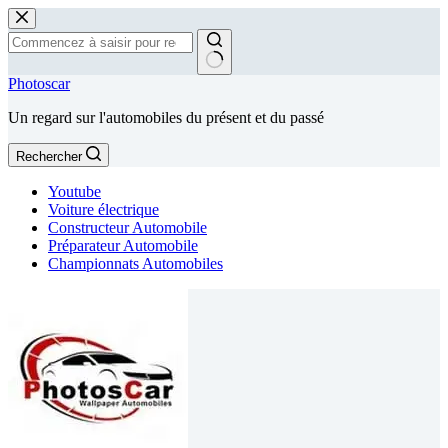
Passer
au
contenu
Aucun
Photoscar
résultat
Un regard sur l'automobiles du présent et du passé
Rechercher
Youtube
Voiture électrique
Constructeur Automobile
Préparateur Automobile
Championnats Automobiles