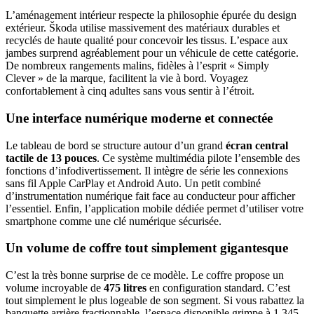
L’aménagement intérieur respecte la philosophie épurée du design
extérieur. Škoda utilise massivement des matériaux durables et
recyclés de haute qualité pour concevoir les tissus. L’espace aux
jambes surprend agréablement pour un véhicule de cette catégorie.
De nombreux rangements malins, fidèles à l’esprit « Simply
Clever » de la marque, facilitent la vie à bord. Voyagez
confortablement à cinq adultes sans vous sentir à l’étroit.
Une interface numérique moderne et connectée
Le tableau de bord se structure autour d’un grand
écran central
tactile de 13 pouces
. Ce système multimédia pilote l’ensemble des
fonctions d’infodivertissement. Il intègre de série les connexions
sans fil Apple CarPlay et Android Auto. Un petit combiné
d’instrumentation numérique fait face au conducteur pour afficher
l’essentiel. Enfin, l’application mobile dédiée permet d’utiliser votre
smartphone comme une clé numérique sécurisée.
Un volume de coffre tout simplement gigantesque
C’est la très bonne surprise de ce modèle. Le coffre propose un
volume incroyable de
475 litres
en configuration standard. C’est
tout simplement le plus logeable de son segment. Si vous rabattez la
banquette arrière fractionnable, l’espace disponible grimpe à 1 345