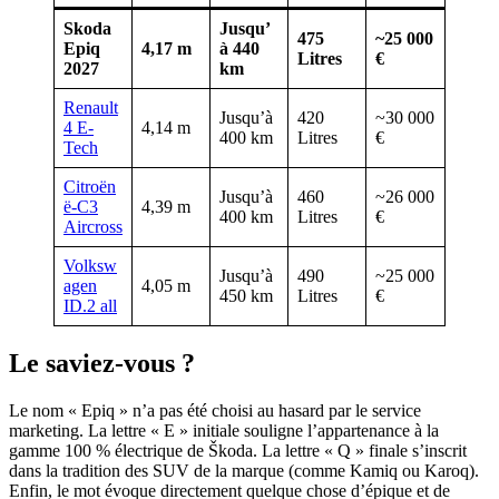
Skoda
Jusqu’
475
~25 000
Epiq
4,17 m
à 440
Litres
€
2027
km
Renault
Jusqu’à
420
~30 000
4 E-
4,14 m
400 km
Litres
€
Tech
Citroën
Jusqu’à
460
~26 000
ë-C3
4,39 m
400 km
Litres
€
Aircross
Volksw
Jusqu’à
490
~25 000
agen
4,05 m
450 km
Litres
€
ID.2 all
Le saviez-vous ?
Le nom « Epiq » n’a pas été choisi au hasard par le service
marketing. La lettre « E » initiale souligne l’appartenance à la
gamme 100 % électrique de Škoda. La lettre « Q » finale s’inscrit
dans la tradition des SUV de la marque (comme Kamiq ou Karoq).
Enfin, le mot évoque directement quelque chose d’épique et de