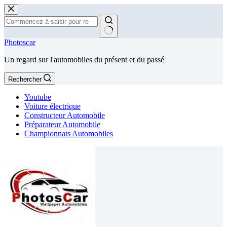
Passer
au
contenu
Aucun
Photoscar
résultat
Un regard sur l'automobiles du présent et du passé
Rechercher
Youtube
Voiture électrique
Constructeur Automobile
Préparateur Automobile
Championnats Automobiles