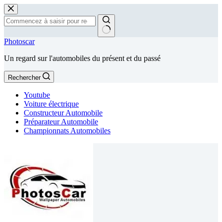
Passer
au
contenu
Aucun
Photoscar
résultat
Un regard sur l'automobiles du présent et du passé
Rechercher
Youtube
Voiture électrique
Constructeur Automobile
Préparateur Automobile
Championnats Automobiles