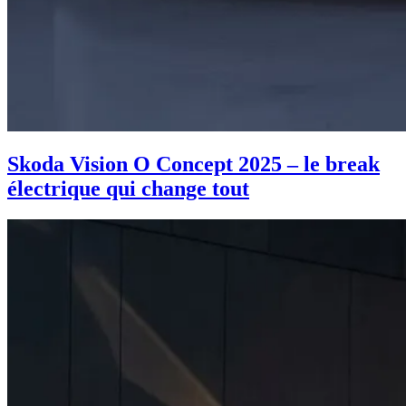
Skoda Vision O Concept 2025 – le break
électrique qui change tout