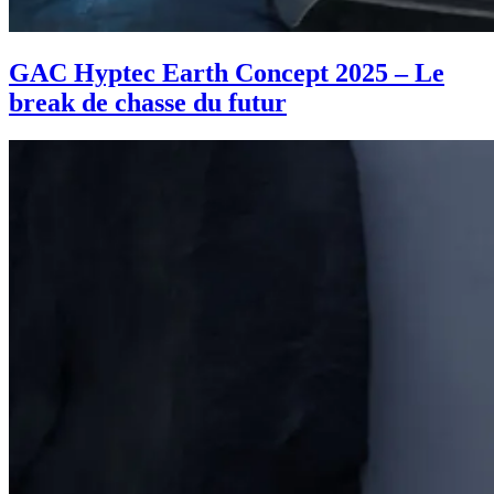
GAC Hyptec Earth Concept 2025 – Le
break de chasse du futur