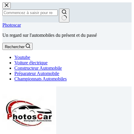
Passer
au
contenu
Aucun
Photoscar
résultat
Un regard sur l'automobiles du présent et du passé
Rechercher
Youtube
Voiture électrique
Constructeur Automobile
Préparateur Automobile
Championnats Automobiles