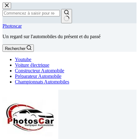
Passer
au
contenu
Aucun
Photoscar
résultat
Un regard sur l'automobiles du présent et du passé
Rechercher
Youtube
Voiture électrique
Constructeur Automobile
Préparateur Automobile
Championnats Automobiles