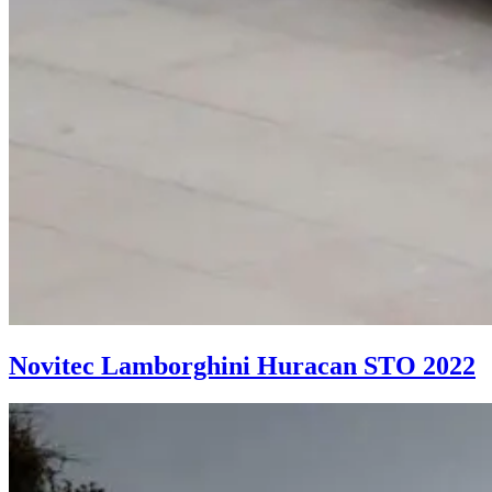
Novitec Lamborghini Huracan STO 2022