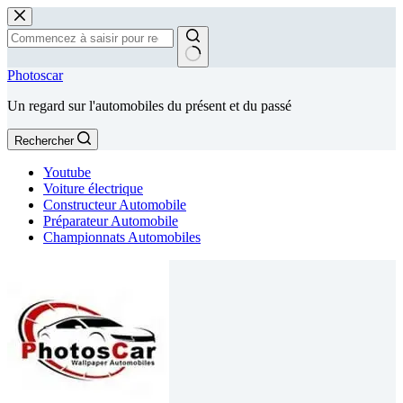
Passer
au
contenu
Aucun
Photoscar
résultat
Un regard sur l'automobiles du présent et du passé
Rechercher
Youtube
Voiture électrique
Constructeur Automobile
Préparateur Automobile
Championnats Automobiles